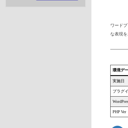
ワードプ
な表現をお
環境デ
実施日
プラグイ
WordPre
PHP Ver