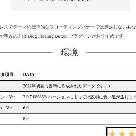
レスでテーマの標準的なフローティングバナーでは満足しないあ
望みの方は Blog Floating Button プラグインがおすすめです。
環境
ータ項目
DATA
2022年初夏（当時に作成されたデータです。）
ン Ver
2.0.7.08086※バージョンによっては説明に食い違が生じま
ss Ver
6.0
8.0