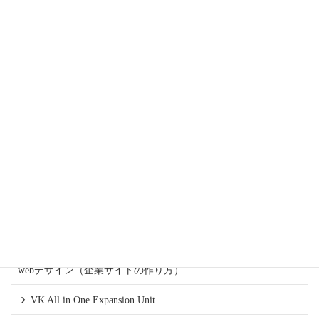
2026年8月5日
検索上位サイトがこっそり実践しているE-E-A-T強
化の法則
2026年8月4日
カテゴリー
スタッフブログ
ワードプレスのコラム
朝礼スピーチ
webデザイン（企業サイトの作り方）
VK All in One Expansion Unit