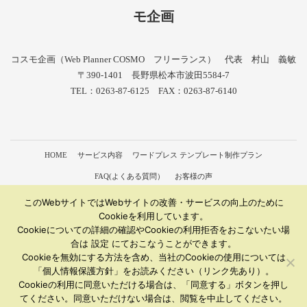
モ企画
コスモ企画（Web Planner COSMO フリーランス） 代表 村山 義敏
〒390-1401 長野県松本市波田5584-7
TEL：0263-87-6125 FAX：0263-87-6140
HOME
サービス内容
ワードプレス テンプレート制作プラン
FAQ(よくある質問）
お客様の声
会社概要（形態：ワードプレス 制作 フリーランス）
個人情報保護方針
このWebサイトではWebサイトの改善・サービスの向上のために
Cookieを利用しています。
サイトマップ
お問い合わせ
Cookieについての詳細の確認やCookieの利用拒否をおこないたい場
合は 設定 にておこなうことができます。
Copyright © Wordpress専門のWeb制作会社 コスモ企画 All Rights Reserved.
Cookieを無効にする方法を含め、当社のCookieの使用については
「個人情報保護方針」をお読みください（リンク先あり）。
Cookieの利用に同意いただける場合は、「同意する」ボタンを押し
てください。同意いただけない場合は、閲覧を中止してください。