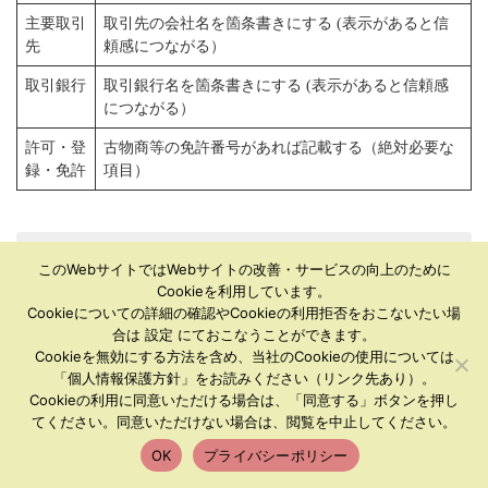
主要取引
取引先の会社名を箇条書きにする (表示があると信
先
頼感につながる）
取引銀行
取引銀行名を箇条書きにする (表示があると信頼感
につながる）
許可・登
古物商等の免許番号があれば記載する（絶対必要な
録・免許
項目）
事業紹介
このWebサイトではWebサイトの改善・サービスの向上のために
Cookieを利用しています。
Cookieについての詳細の確認やCookieの利用拒否をおこないたい場
合は 設定 にておこなうことができます。
「事業紹介」ページは、会社がどんな商品・サービスを提供して
Cookieを無効にする方法を含め、当社のCookieの使用については
「個人情報保護方針」をお読みください（リンク先あり）。
いるか伝えるページになります。
Cookieの利用に同意いただける場合は、「同意する」ボタンを押し
お客様は事業紹介ページを見て、商品やサービスを他社と比較し
てください。同意いただけない場合は、閲覧を中止してください。
てその優位性などを再確認したり、新しい取引先としてその商品
OK
プライバシーポリシー
やサービスを利用できるのか検討する可能性のあります。
HOME
アクセス
お問い合わせ
TEL