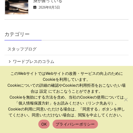
身が握っている
2026年8月5日
カテゴリー
スタッフブログ
ワードプレスのコラム
このWebサイトではWebサイトの改善・サービスの向上のために
朝礼スピーチ
Cookieを利用しています。
Cookieについての詳細の確認やCookieの利用拒否をおこないたい場
webデザイン（企業サイトの作り方）
合は 設定 にておこなうことができます。
Cookieを無効にする方法を含め、当社のCookieの使用については
Lightning G3 Pro
「個人情報保護方針」をお読みください（リンク先あり）。
Cookieの利用に同意いただける場合は、「同意する」ボタンを押し
Lightning
てください。同意いただけない場合は、閲覧を中止してください。
OK
プライバシーポリシー
VKブロックPRO
HOME
アクセス
お問い合わせ
TEL