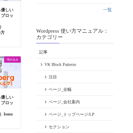
一覧
も優しい
】ブロッ
g）
Wordpress 使い方マニュアル：
い方
カテゴリー
記事
埋め込み
VK Block Patterns
注目
ページ_全幅
も優しい
ページ_会社案内
】ブロッ
）Issuu
ページ_トップページ/LP
セクション