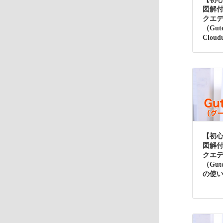
図解
クエ
（Gut
Clou
【初
図解
クエ
（Gute
の使