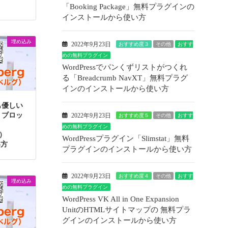
「Booking Package」無料プラグインの
インストールから使い方
埋め込み
2022年9月23日
おすすめ度３
その他
おすす
めの無料プラグイン
WordPressでパンくずリストがつくれ
る「Breadcrumb NavXT」無料プラグ
インのインストールから使い方
も優しい
】ブロッ
2022年9月23日
おすすめ度５
その他
おすす
めの無料プラグイン
g）
WordPressプラグイン「Slimstat」無料
い方
プラグインのインストールから使い方
2022年9月23日
おすすめ度４
その他
おすす
埋め込み
めの無料プラグイン
WordPress VK All in One Expansion
UnitのHTMLサイトマップの 無料プラ
グインのインストールから使い方