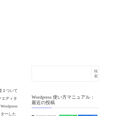
検
索
すめ度２ついて
Wordpress 使い方マニュアル：
クエディタ
最近の投稿
rdpress
マスターした