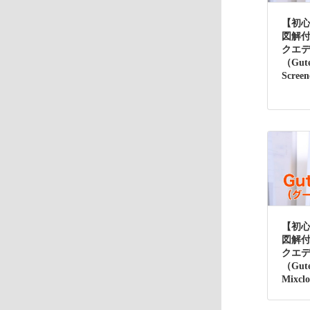
【初
図解
クエ
（Gut
Scre
【初
図解
クエ
（Gut
Mixc