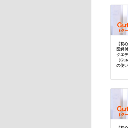
【初
図解
クエ
（Gut
の使
【初