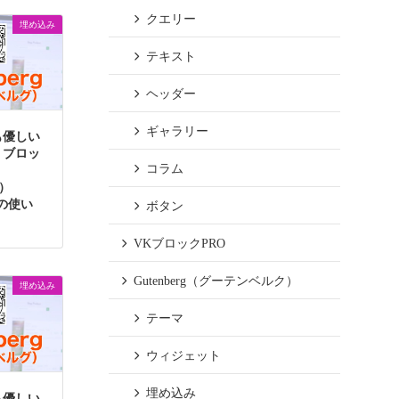
クエリー
埋め込み
テキスト
ヘッダー
ギャラリー
も優しい
】ブロッ
コラム
g）
alの使い
ボタン
VKブロックPRO
Gutenberg（グーテンベルク）
埋め込み
テーマ
ウィジェット
埋め込み
も優しい