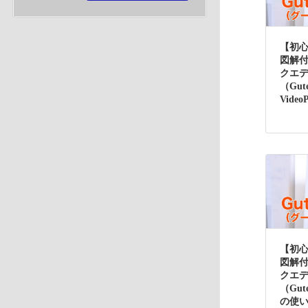
【初
図解
クエ
（Gut
Vide
【初
図解
クエ
（Gut
の使