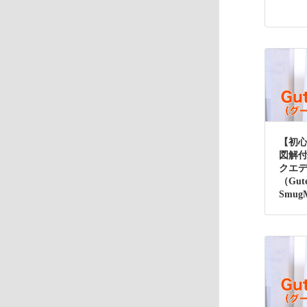
【初
図解
クエ
（Gut
Smu