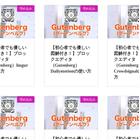
埋め込み
埋め込み
心者でも優しい
【初心者でも優しい
【初心者で
付き！】ブロッ
図解付き！】ブロッ
図解付き！
ディタ
クエディタ
クエディタ
enberg）Imgur
（Gutenberg）
（Gutenber
い方
Dailymotionの使い方
Crowdsign
方
埋め込み
埋め込み
心者でも優しい
【初心者でも優しい
【初心者で