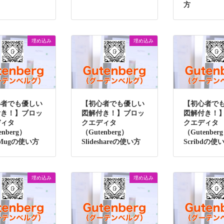
方
埋め込み
埋め込み
心者でも優しい
【初心者でも優しい
【初心者で
付き！】ブロッ
図解付き！】ブロッ
図解付き！
ディタ
クエディタ
クエディタ
enberg）
（Gutenberg）
（Gutenber
gMugの使い方
Slideshareの使い方
Scribdの使
埋め込み
埋め込み