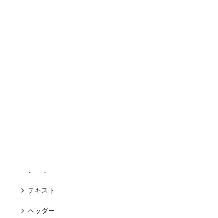
Wordpress 使い方マニュアル：カテゴリー
記事
VK Block Patterns
注目
ページ_全幅
ページ_会社案内
ページ_トップページ/LP
セクション
クエリー
テキスト
ヘッダー