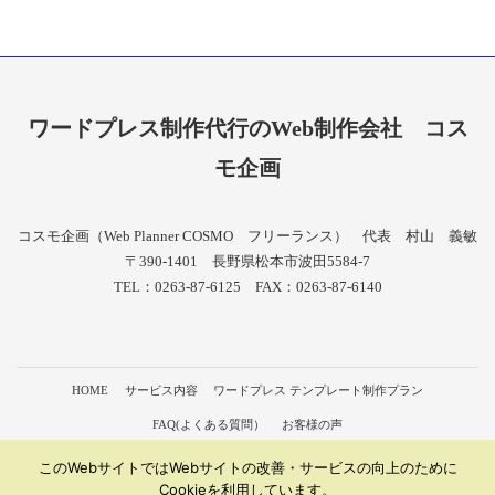
ワードプレス制作代行のWeb制作会社
コス
モ企画
コスモ企画（Web Planner COSMO フリーランス） 代表 村山 義敏
〒390-1401 長野県松本市波田5584-7
TEL：0263-87-6125 FAX：0263-87-6140
HOME
サービス内容
ワードプレス テンプレート制作プラン
FAQ(よくある質問）
お客様の声
会社概要（形態：ワードプレス 制作 フリーランス）
個人情報保護方針
このWebサイトではWebサイトの改善・サービスの向上のために
Cookieを利用しています。
サイトマップ
お問い合わせ