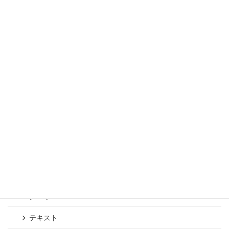
Wordpress 使い方マニュアル：カテゴリー
記事
VK Block Patterns
注目
ページ_全幅
ページ_会社案内
ページ_トップページ/LP
セクション
クエリー
テキスト